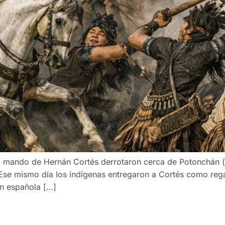
l mando de Hernán Cortés derrotaron cerca de Potonchán (a
Ese mismo día los indígenas entregaron a Cortés como rega
ón española […]