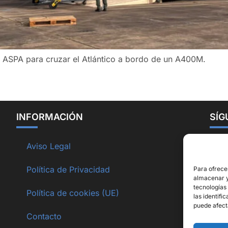
la ASPA para cruzar el Atlántico a bordo de un A400M.
INFORMACIÓN
SÍG
Aviso Legal
Política de Privacidad
Para ofrece
almacenar y/
tecnologías
Política de cookies (UE)
las identifi
puede afect
Contacto