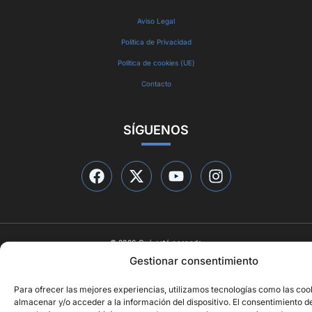
Aviso Legal
Política de Privacidad
Política de cookies (UE)
Contacto
SÍGUENOS
© 2026 Qué está pasando
Diseño web por
ideasyletras.com
Gestionar consentimiento
Para ofrecer las mejores experiencias, utilizamos tecnologías como las coo
almacenar y/o acceder a la información del dispositivo. El consentimiento d