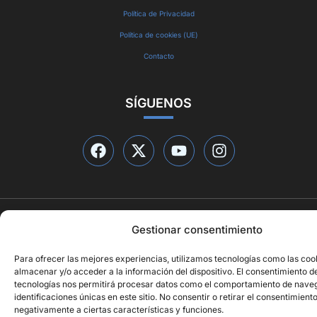
Política de Privacidad
Política de cookies (UE)
Contacto
SÍGUENOS
© 2026 Qué está pasando
Gestionar consentimiento
Diseño web por
ideasyletras.com
Para ofrecer las mejores experiencias, utilizamos tecnologías como las coo
almacenar y/o acceder a la información del dispositivo. El consentimiento d
tecnologías nos permitirá procesar datos como el comportamiento de naveg
identificaciones únicas en este sitio. No consentir o retirar el consentimient
negativamente a ciertas características y funciones.