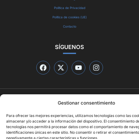
Política de Privacidad
Política de cookies (UE)
Contacto
SÍGUENOS
© 2026 Qué está pasando
Gestionar consentimiento
Diseño web por
ideasyletras.com
Para ofrecer las mejores experiencias, utilizamos tecnologías como las coo
almacenar y/o acceder a la información del dispositivo. El consentimiento d
tecnologías nos permitirá procesar datos como el comportamiento de naveg
identificaciones únicas en este sitio. No consentir o retirar el consentimient
negativamente a ciertas características y funciones.