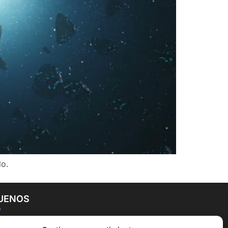
do.
UENOS