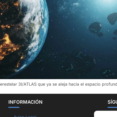
nterestelar 3I/ATLAS que ya se aleja hacia el espacio profun
INFORMACIÓN
SÍG