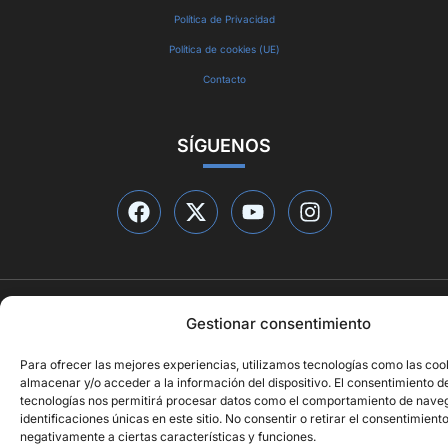
Política de Privacidad
Política de cookies (UE)
Contacto
SÍGUENOS
© 2026 Qué está pasando
Gestionar consentimiento
Diseño web por
ideasyletras.com
Para ofrecer las mejores experiencias, utilizamos tecnologías como las coo
almacenar y/o acceder a la información del dispositivo. El consentimiento d
tecnologías nos permitirá procesar datos como el comportamiento de naveg
identificaciones únicas en este sitio. No consentir o retirar el consentimient
negativamente a ciertas características y funciones.