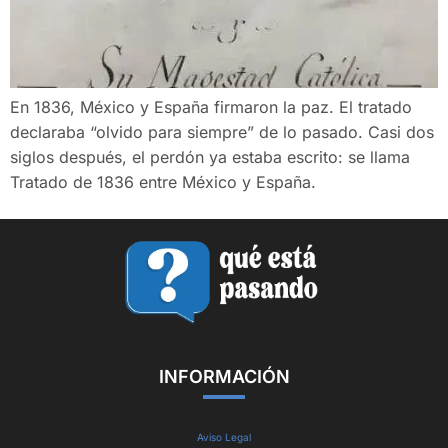
En 1836, México y España firmaron la paz. El tratado
declaraba “olvido para siempre” de lo pasado. Casi dos
siglos después, el perdón ya estaba escrito: se llama
Tratado de 1836 entre México y España.
INFORMACIÓN
Aviso Legal