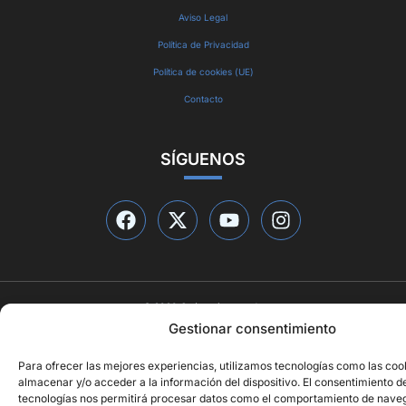
Aviso Legal
Política de Privacidad
Política de cookies (UE)
Contacto
SÍGUENOS
© 2026 Qué está pasando
Diseño web por
ideasyletras.com
Gestionar consentimiento
Para ofrecer las mejores experiencias, utilizamos tecnologías como las coo
almacenar y/o acceder a la información del dispositivo. El consentimiento d
tecnologías nos permitirá procesar datos como el comportamiento de naveg