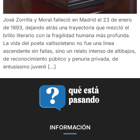
José Zorrilla y Moral falleció en Madrid el 23 de enero
de 1893, dejando atrás una trayectoria que mezcló el
brillo literario con la fragilidad humana más profunda.
La vida del poeta vallisoletano no fue una línea
ascendente sin fallas, sino un relato intenso de altibajos,
de reconocimiento público y penuria privada, de
entusiasmo juvenil […]
INFORMACIÓN