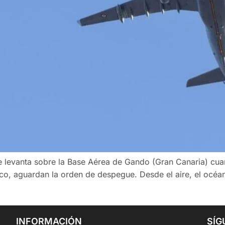
e levanta sobre la Base Aérea de Gando (Gran Canaria) cua
tico, aguardan la orden de despegue. Desde el aire, el océan
INFORMACIÓN
SÍG