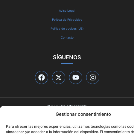
Aviso Legal
Política de Privacidad
Política de cookies (UE)
Contacto
SÍGUENOS
© 2026 Qué está pasando
Diseño web por
ideasyletras.com
Gestionar consentimiento
Para ofrecer las mejores experiencias, utilizamos tecnologías como las coo
almacenar y/o acceder a la información del dispositivo. El consentimiento d