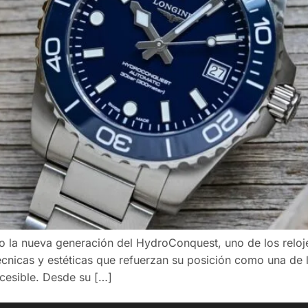
do la nueva generación del HydroConquest, uno de los relo
écnicas y estéticas que refuerzan su posición como una de 
ccesible. Desde su […]