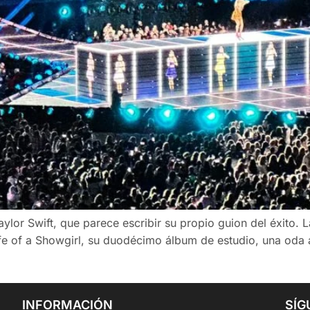
aylor Swift, que parece escribir su propio guion del éxito. 
 of a Showgirl, su duodécimo álbum de estudio, una oda al 
INFORMACIÓN
SÍG