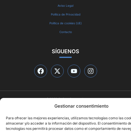
Aviso Legal
Política de Privacidad
Política de cookies (UE)
Contacto
SÍGUENOS
© 2026 Qué está pasando
Diseño web por
ideasyletras.com
Gestionar consentimiento
Para ofrecer las mejores experiencias, utilizamos tecnologías como las coo
almacenar y/o acceder a la información del dispositivo. El consentimiento d
tecnologías nos permitirá procesar datos como el comportamiento de naveg