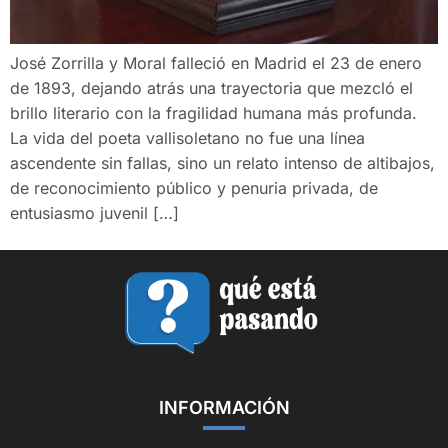
José Zorrilla y Moral falleció en Madrid el 23 de enero
de 1893, dejando atrás una trayectoria que mezcló el
brillo literario con la fragilidad humana más profunda.
La vida del poeta vallisoletano no fue una línea
ascendente sin fallas, sino un relato intenso de altibajos,
de reconocimiento público y penuria privada, de
entusiasmo juvenil […]
INFORMACIÓN