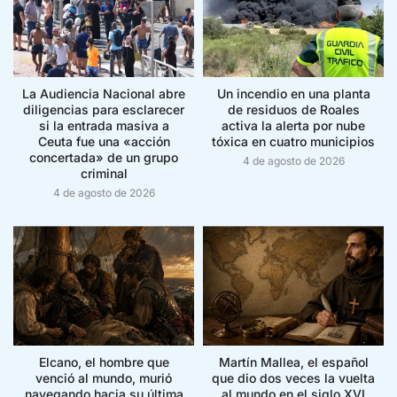
La Audiencia Nacional abre
Un incendio en una planta
diligencias para esclarecer
de residuos de Roales
si la entrada masiva a
activa la alerta por nube
Ceuta fue una «acción
tóxica en cuatro municipios
concertada» de un grupo
4 de agosto de 2026
criminal
4 de agosto de 2026
Elcano, el hombre que
Martín Mallea, el español
venció al mundo, murió
que dio dos veces la vuelta
navegando hacia su última
al mundo en el siglo XVI