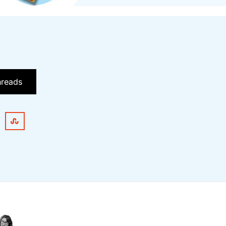
hreads