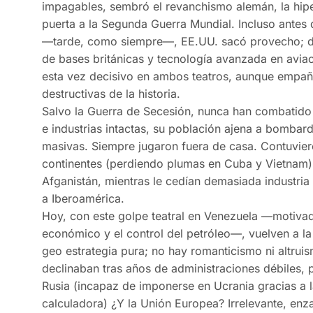
impagables, sembró el revanchismo alemán, la hiper
puerta a la Segunda Guerra Mundial. Incluso antes 
—tarde, como siempre—, EE.UU. sacó provecho; de
de bases británicas y tecnología avanzada en aviac
esta vez decisivo en ambos teatros, aunque empañ
destructivas de la historia.
Salvo la Guerra de Secesión, nunca han combatido e
e industrias intactas, su población ajena a bomba
masivas. Siempre jugaron fuera de casa. Contuvie
continentes (perdiendo plumas en Cuba y Vietnam),
Afganistán, mientras le cedían demasiada industria
a Iberoamérica.
Hoy, con este golpe teatral en Venezuela —motivad
económico y el control del petróleo—, vuelven a l
geo estrategia pura; no hay romanticismo ni altr
declinaban tras años de administraciones débiles,
Rusia (incapaz de imponerse en Ucrania gracias a l
calculadora) ¿Y la Unión Europea? Irrelevante, en