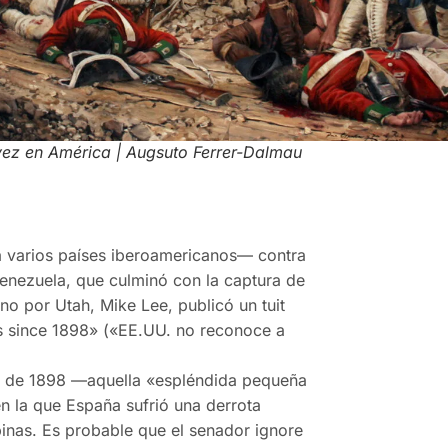
vez en América | Augsuto Ferrer-Dalmau
a varios países iberoamericanos— contra
 Venezuela, que culminó con la captura de
no por Utah, Mike Lee, publicó un tuit
s since 1898» («EE.UU. no reconoce a
e de 1898 —aquella «espléndida pequeña
 la que España sufrió una derrota
pinas. Es probable que el senador ignore