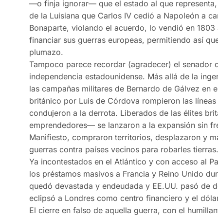
—o finja ignorar— que el estado al que representa, 
de la Luisiana que Carlos IV cedió a Napoleón a ca
Bonaparte, violando el acuerdo, lo vendió en 1803
financiar sus guerras europeas, permitiendo así que
plumazo.
Tampoco parece recordar (agradecer) el senador q
independencia estadounidense. Más allá de la ingen
las campañas militares de Bernardo de Gálvez en e
británico por Luis de Córdova rompieron las líneas 
condujeron a la derrota. Liberados de las élites br
emprendedores— se lanzaron a la expansión sin fre
Manifiesto, compraron territorios, desplazaron y m
guerras contra países vecinos para robarles tierras
Ya incontestados en el Atlántico y con acceso al Pa
los préstamos masivos a Francia y Reino Unido dur
quedó devastada y endeudada y EE.UU. pasó de d
eclipsó a Londres como centro financiero y el dóla
El cierre en falso de aquella guerra, con el humilla