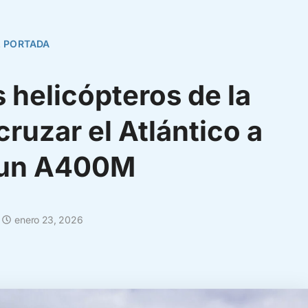
,
PORTADA
s helicópteros de la
cruzar el Atlántico a
 un A400M
enero 23, 2026