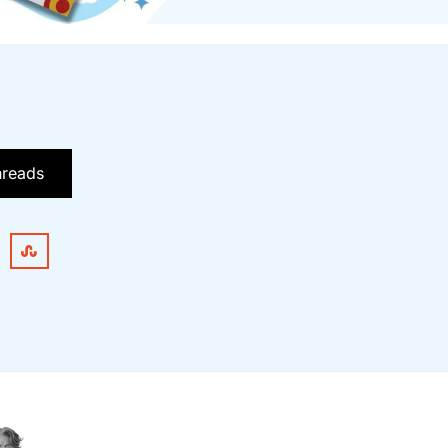
hreads