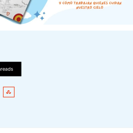
hreads