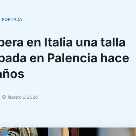
,
PORTADA
era en Italia una talla
obada en Palencia hace
años
febrero 5, 2026